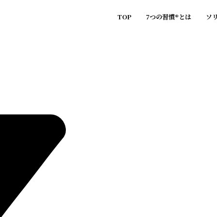
TOP
7つの
習慣®︎
とは
ソ